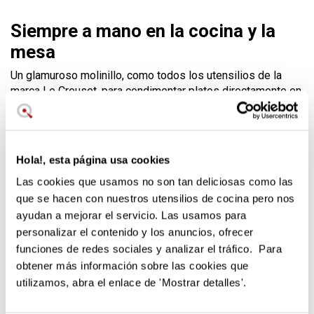
Siempre a mano en la cocina y la
mesa
Un glamuroso molinillo, como todos los utensilios de la
marca Le Creuset, para condimentar platos directamente en
la mesa. El molinillo
va a juego con el salero
Le Creuset y
se distinguen por la P y la S en su parte superior.
Tecnología moderna.
Hola!, esta página usa cookies
Cerámica de gres y acero inoxidable.
Las cookies que usamos no son tan deliciosas como las
Anti-corrosión.
Garantía de 10 años
que se hacen con nuestros utensilios de cocina pero nos
ayudan a mejorar el servicio. Las usamos para
Un molinillo de sal resistente y fácil de
personalizar el contenido y los anuncios, ofrecer
funciones de redes sociales y analizar el tráfico. Para
lavar
obtener más información sobre las cookies que
Un
molinillo de sal
permite condimentar los platos con sal
utilizamos, abra el enlace de 'Mostrar detalles'.
fresca, de pleno sabor y grano muy fino, y evitar la sal
refinada. El molinillo de sal color cereza de Le Creuset es