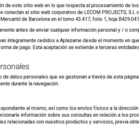
stión de este sitio web en lo que respecta al procesamiento de l
e conectan al sitio web corporativo de LECOM PROJECTS, S.L co
o Mercantil de Barcelona en el tomo 43.417, folio 1, hoja B429.04
mente antes de enviar cualquier información personal y / o compl
ean íntegramente cedidos a Aplazame desde el momento en que el
forma de pago. Esta aceptación se extiende a terceras entidades 
ersonales
o de datos personales que se gestionan a través de esta página 
ente durante la navegación.
espondiente al mismo, así como los envíos físicos a la dirección 
porcionarle información sobre sus consultas en relación a los pr
les relacionadas con nuestros productos y servicios, previa obt