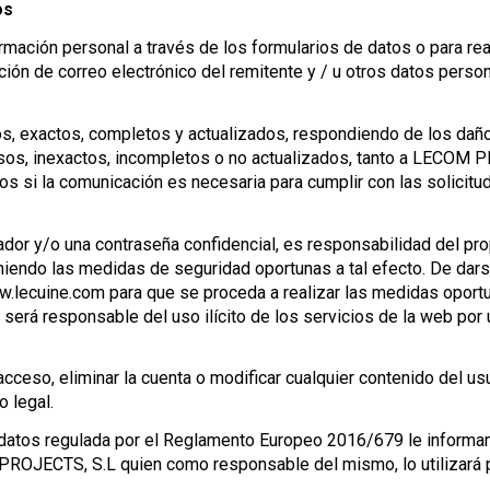
os
rmación personal a través de los formularios de datos o para rea
ión de correo electrónico del remitente y / u otros datos perso
os, exactos, completos y actualizados, respondiendo de los daño
sos, inexactos, incompletos o no actualizados, tanto a LECOM 
s si la comunicación es necesaria para cumplir con las solicitud
ificador y/o una contraseña confidencial, es responsabilidad del p
eniendo las medidas de seguridad oportunas a tal efecto. De dars
.lecuine.com para que se proceda a realizar las medidas oportun
erá responsable del uso ilícito de los servicios de la web por 
so, eliminar la cuenta o modificar cualquier contenido del usua
o legal.
 datos regulada por el Reglamento Europeo 2016/679 le informam
PROJECTS, S.L quien como responsable del mismo, lo utilizará p