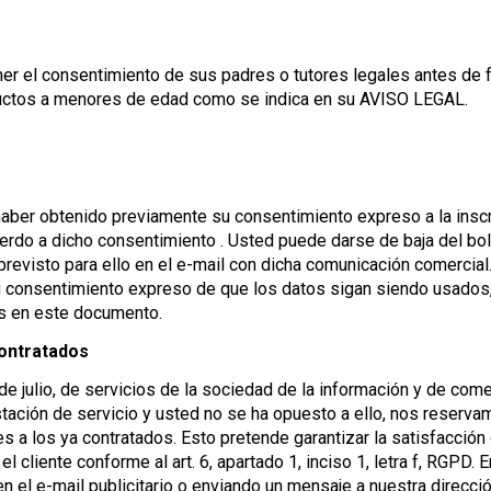
ner el consentimiento de sus padres o tutores legales antes de
ductos a menores de edad como se indica en su AVISO LEGAL.
e haber obtenido previamente su consentimiento expreso a la insc
erdo a dicho consentimiento . Usted puede darse de baja del bo
k previsto para ello en el e-mail con dicha comunicación comerci
u consentimiento expreso de que los datos sigan siendo usados
os en este documento.
contratados
e julio, de servicios de la sociedad de la información y de come
stación de servicio y usted no se ha opuesto a ello, nos reserv
s a los ya contratados. Esto pretende garantizar la satisfacción
l cliente conforme al art. 6, apartado 1, inciso 1, letra f, RGP
n el e-mail publicitario o enviando un mensaje a nuestra direcci