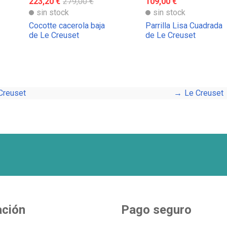
223,20 €
279,00 €
109,00 €
sin stock
sin stock
Cocotte cacerola baja
Parrilla Lisa Cuadrada
de Le Creuset
de Le Creuset
Creuset
Le Creuset
ación
Pago seguro