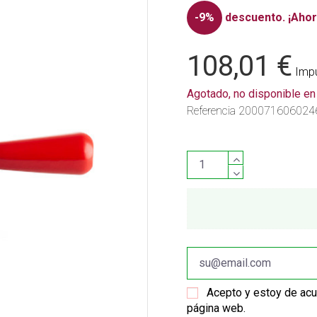
-9%
descuento.
¡Ahor
108,01 €
Impu
Agotado, no disponible e
Referencia
200071606024
Acepto y estoy de ac
página web.