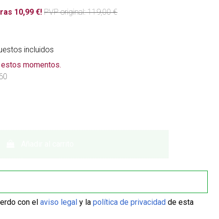
ras 10,99 €!
PVP
original
: 119,00 €
estos incluidos
n estos momentos.
60
Añadir al carrito
uerdo con el
aviso legal
y la
política de privacidad
de esta