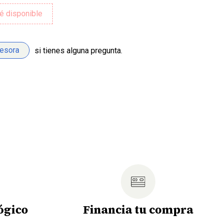
sesora
si tienes alguna pregunta.
ógico
Financia tu compra