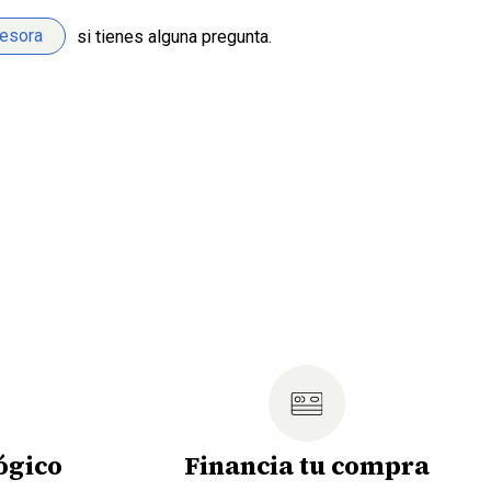
sesora
si tienes alguna pregunta.
ógico
Financia tu compra