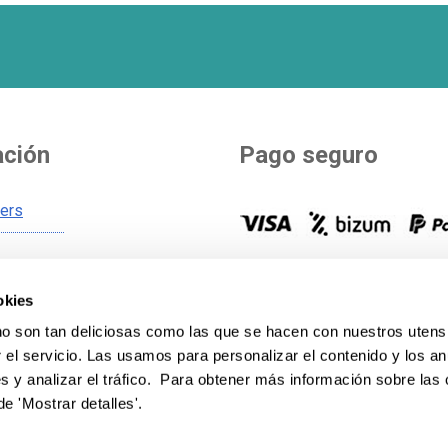
ación
Pago seguro
ners
Tú eliges como pagar. Más de
s de envío
opciones para pagar y financia
okies
s generales
compra.
Ver todos los métod
 son tan deliciosas como las que se hacen con nuestros utensi
 cookies
pago
.
el servicio. Las usamos para personalizar el contenido y los an
 privacidad
s y analizar el tráfico. Para obtener más información sobre las
de 'Mostrar detalles'.