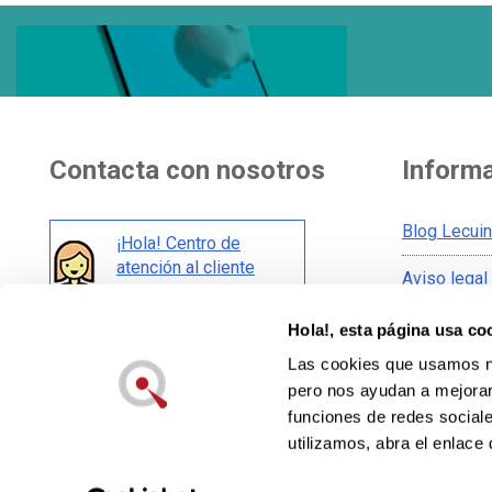
Contacta con nosotros
Inform
Blog Lecui
¡Hola! Centro de
atención al cliente
Aviso legal
Condicione
Hola!, esta página usa co
También en redes:
Condicione
Las cookies que usamos no
Política de
pero nos ayudan a mejorar 
Política de
funciones de redes sociale
utilizamos, abra el enlace 