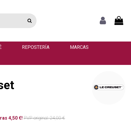
É
REPOSTERÍA
MARCAS
set
ras 4,50 €!
PVP
original
: 24,00 €