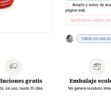
Acepto y estoy de ac
página web.
Habla con una a
luciones gratis
Embalaje ecol
n, sin uso, hasta 30 días.
No genera residuos inne