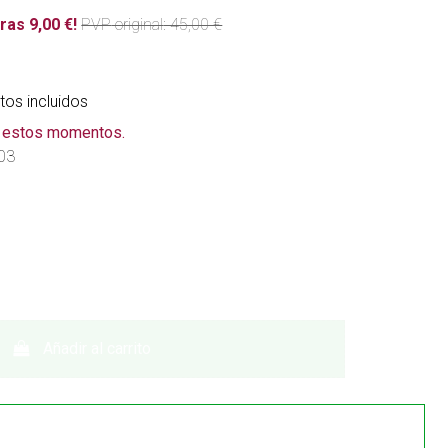
ras 9,00 €!
PVP
original
: 45,00 €
os incluidos
n estos momentos.
03
Añadir al carrito