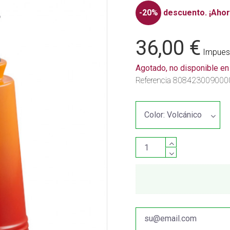
-20%
descuento.
¡Ahor
36,00 €
Impuest
Agotado, no disponible e
Referencia
808423009000