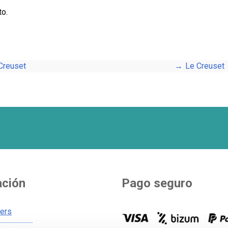
to.
Creuset
Le Creuset
ación
Pago seguro
ners