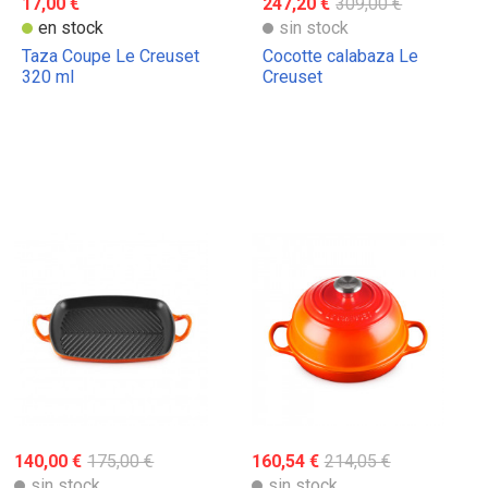
17,00 €
247,20 €
309,00 €
en stock
sin stock
Taza Coupe Le Creuset
Cocotte calabaza Le
320 ml
Creuset
140,00 €
175,00 €
160,54 €
214,05 €
sin stock
sin stock