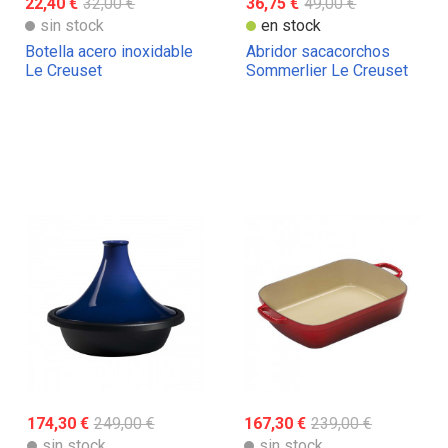
22,40 €
32,00 €
36,75 €
49,00 €
sin stock
en stock
Botella acero inoxidable
Abridor sacacorchos
Le Creuset
Sommerlier Le Creuset
174,30 €
249,00 €
167,30 €
239,00 €
sin stock
sin stock