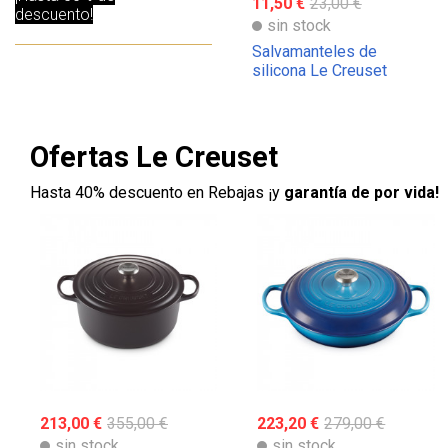
11,50 €
23,00 €
descuento!
sin stock
Salvamanteles de
silicona Le Creuset
Ofertas Le Creuset
Hasta 40% descuento en Rebajas ¡y
garantía de por vida!
213,00 €
355,00 €
223,20 €
279,00 €
sin stock
sin stock