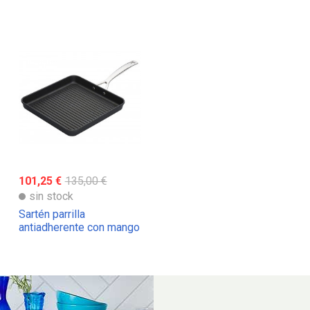
101,25 €
135,00 €
sin stock
Sartén parrilla
antiadherente con mango
Le Creuset