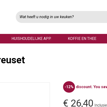
HUISHOUDELIJKE APP.
KOFFIE EN THEE
reuset
-12%
discount.
You sav
€ 26,40
Inclusie