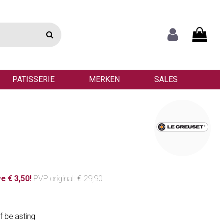
PATISSERIE
MERKEN
SALES
e € 3,50!
PVP
original
: € 29,90
f belasting