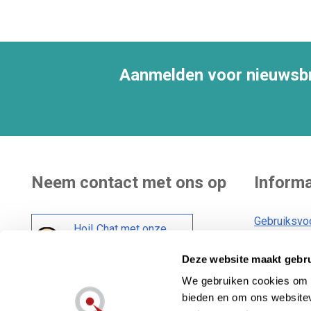
Aanmelden voor nieuwsbr
Neem contact met ons op
Informa
Gebruiksvo
Hoi! Chat met onze
Bezorging
klantenservice
Deze website maakt gebru
Algemene 
Cookiebele
We gebruiken cookies om c
Social media :
bieden en om ons websitev
Privacybele