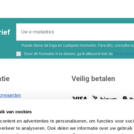
ief
Puede darse de baja en cualquier momento. Para ello, consulte nu
Door dit formulier in te dienen, ga ik akkoord met de
juridische 
tie
Veilig betalen
orwaarden
ik van cookies
voorwaarden
U kunt zelf uw betaalmethode
id
Meer dan 8 opties en
ontent en advertenties te personaliseren, om functies voor soci
financieringsmogelijkheden..
B
erkeer te analyseren. Ook delen we informatie over uw gebruik 
id