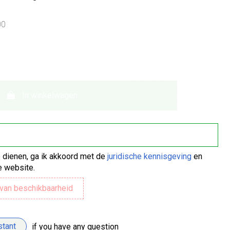
00
In winkelwagen
te dienen, ga ik akkoord met de
juridische kennisgeving
en
 website.
stant
if you have any question