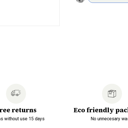
ree returns
Eco friendly pa
ns without use 15 days
No unnecesary wa