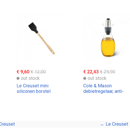
€ 9,60
€ 12,00
€ 22,43
€ 29,90
out stock
out stock
Le Creuset mini
Cole & Mason
siliconen borstel
debietregelaar, anti-
druipoliebus
Creuset
Le Creuset