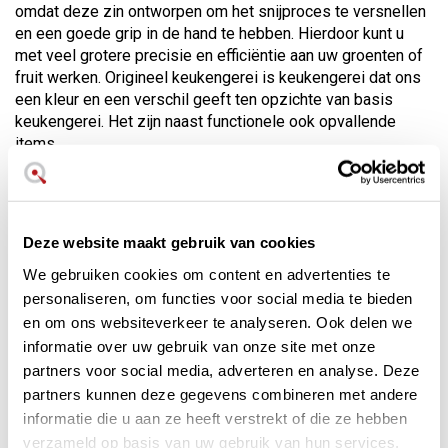
omdat deze zin ontworpen om het snijproces te versnellen
en een goede grip in de hand te hebben. Hierdoor kunt u
met veel grotere precisie en efficiëntie aan uw groenten of
fruit werken. Origineel keukengerei is keukengerei dat ons
een kleur en een verschil geeft ten opzichte van basis
keukengerei. Het zijn naast functionele ook opvallende
items.
Professioneel keukengerei is vaak niet anders dan het
keukengerei dat we thuis gebruiken. De verhouding of
grootte kan veranderen, maar het doel blijft in beide
Deze website maakt gebruik van cookies
gevallen hetzelfde. Japans keukengerei is specifiek
ontworpen voor oosterse bereidingen wat betreft het
We gebruiken cookies om content en advertenties te
hanteren van keukenmessen en snijtechnieken. De Japanse
personaliseren, om functies voor social media te bieden
ontwerpen messen als de Santoku, de Deba en de
en om ons websiteverkeer te analyseren. Ook delen we
Yanagiba. Deze vallen op als bijzondere keukenmessen in
informatie over uw gebruik van onze site met onze
tegenstelling tot het klassieke koksmes. Bovendien
partners voor social media, adverteren en analyse. Deze
hebben ze de eigenaardigheid dat veel van deze messen
partners kunnen deze gegevens combineren met andere
slechts aan één kant van het mes zijn geslepen, wat in een
informatie die u aan ze heeft verstrekt of die ze hebben
grotere precisie en gladheid van de snede resulteert.
verzameld op basis van uw gebruik van hun services.