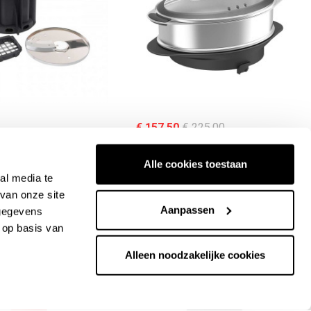
€ 157,50
€ 225,00
ck
in stock
ert Magimix Emmers
XXL stoommand Magimix voor
Alle cookies toestaan
 Accessoires
kookexpert
al media te
van onze site
Aanpassen
 gegevens
 op basis van
Alleen noodzakelijke cookies