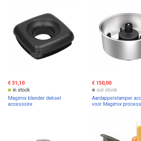
€ 31,10
€ 150,00
in stock
out stock
Magimix blender deksel
Aardappelstamper ac
accessoire
voor Magimix process
robots