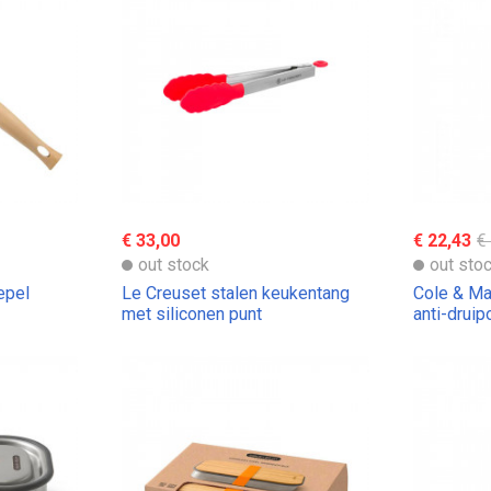
€ 33,00
€ 22,43
€
out stock
out sto
epel
Le Creuset stalen keukentang
Cole & Ma
met siliconen punt
anti-druip