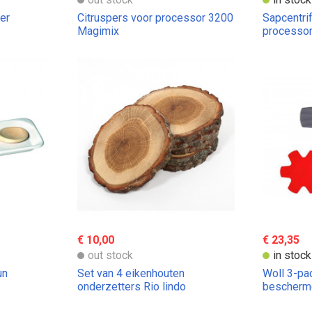
er
Citruspers voor processor 3200
Sapcentri
Magimix
processo
€ 10,00
€ 23,35
out stock
in stock
un
Set van 4 eikenhouten
Woll 3-pa
onderzetters Rio lindo
bescherm