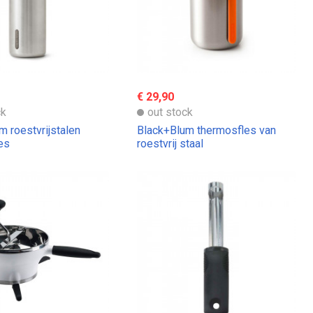
€ 29,90
ck
out stock
m roestvrijstalen
Black+Blum thermosfles van
es
roestvrij staal