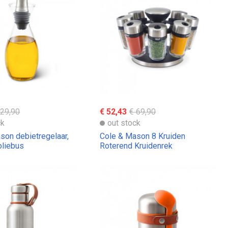
 29,90
€ 52,43
€ 69,90
ck
out stock
son debietregelaar,
Cole & Mason 8 Kruiden
oliebus
Roterend Kruidenrek