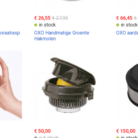
€ 26,55
€ 27,95
€ 66,45
€
in stock
in stock
iraalrasp
OXO Handmatige Groente
OXO aard
Hakmolen
€ 50,00
€ 150,00
out stock
in stock