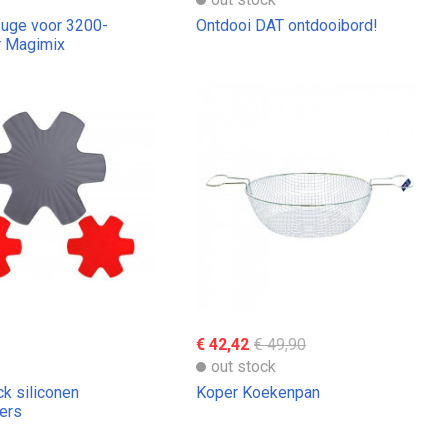
fuge voor 3200-
Ontdooi DAT ontdooibord!
r Magimix
€ 42,42
€ 49,90
out stock
ck siliconen
Koper Koekenpan
ers