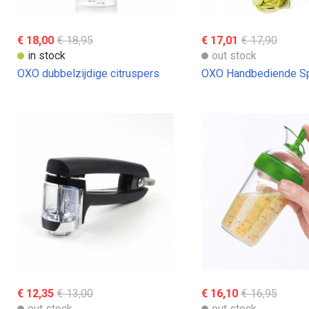
€ 18,00
€ 18,95
€ 17,01
€ 17,90
in stock
out stock
OXO dubbelzijdige citruspers
OXO Handbediende Sp
€ 12,35
€ 13,00
€ 16,10
€ 16,95
out stock
out stock