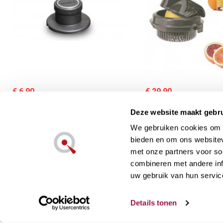
€ 6,90
€ 29,90
in stock
out stock
Deze website maakt gebru
Woll knop voor glazen
Cook Expert Magimix
afdekplaat
Sapcentrifuge Toebeh
We gebruiken cookies om c
bieden en om ons websitev
met onze partners voor so
combineren met andere inf
uw gebruik van hun servic
Details tonen