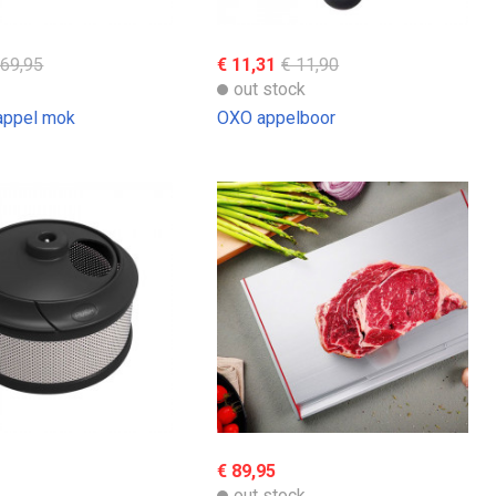
 69,95
€ 11,31
€ 11,90
out stock
appel mok
OXO appelboor
€ 89,95
out stock