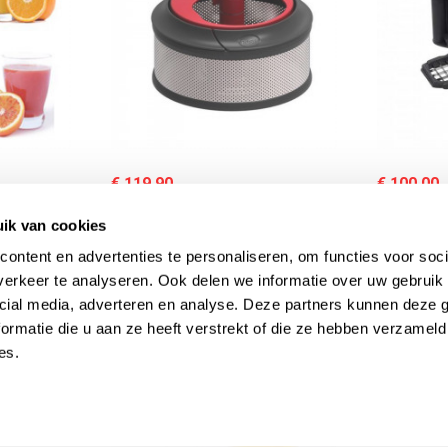
€ 119,90
€ 100,00
out stock
out sto
ik van cookies
Magimix Cook Expert XL
Cook Exp
oren
Sapcentrifuge Toebehoren
en Sticks
ontent en advertenties te personaliseren, om functies voor soci
erkeer te analyseren. Ook delen we informatie over uw gebruik 
cial media, adverteren en analyse. Deze partners kunnen deze
ormatie die u aan ze heeft verstrekt of die ze hebben verzameld
es.