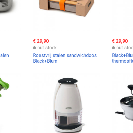
€ 29,90
€ 29,90
out stock
out sto
talen
Roestvrij stalen sandwichdoos
Black+Blu
Black+Blum
thermosfl