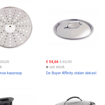
 30,00
€ 54,64
€ 63,90
ck
out stock
nse kaasrasp
De Buyer Affinity stalen deksel