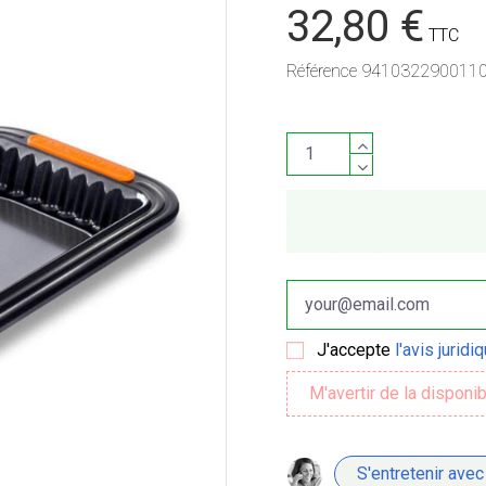
32,80 €
TTC
Référence
941032290011
J'accepte
l'avis juridi
S'entretenir avec