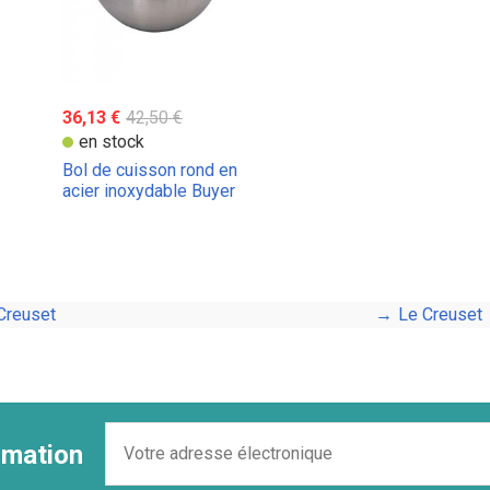
36,13 €
42,50 €
en stock
Bol de cuisson rond en
acier inoxydable Buyer
avec base en silicone
Creuset
Le Creuset
ormation