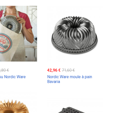
,80 €
42,96 €
71,60 €
su Nordic Ware
Nordic Ware moule à pain
Bavaria