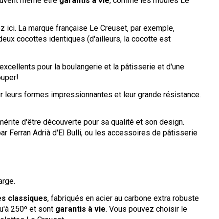
peuvent même être
garantis à vie
, comme les moules Le
z ici. La marque française Le Creuset, par exemple,
eux cocottes identiques (d'ailleurs, la cocotte est
excellents pour la boulangerie et la pâtisserie et d'une
ouper!
r leurs formes impressionnantes et leur grande résistance.
mérite d'être découverte pour sa qualité et son design.
 Ferran Adrià d'El Bulli, ou les accessoires de pâtisserie
arge.
s classiques
, fabriqués en acier au carbone extra robuste
qu'à 250º et sont
garantis à vie
. Vous pouvez choisir le