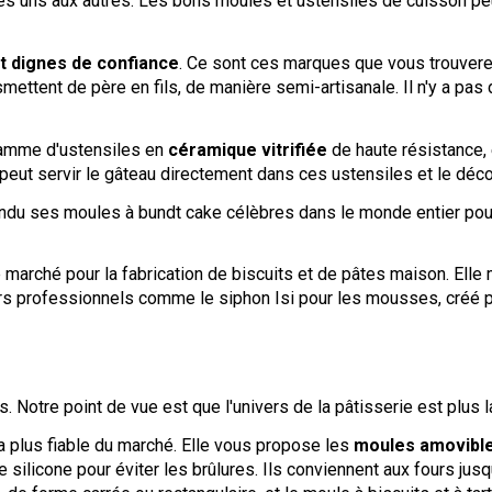
 les uns aux autres. Les bons moules et ustensiles de cuisson 
t dignes de confiance
. Ce sont ces marques que vous trouvere
ettent de père en fils, de manière semi-artisanale. Il n'y a pas d
gamme d'ustensiles en
céramique vitrifiée
de haute résistance, 
peut servir le gâteau directement dans ces ustensiles et le déc
rendu ses moules à bundt cake célèbres dans le monde entier pou
 marché pour la fabrication de biscuits et de pâtes maison. Elle 
urs professionnels comme le siphon Isi pour les mousses, créé par
 Notre point de vue est que l'univers de la pâtisserie est plus l
 plus fiable du marché. Elle vous propose les
moules amovible
e silicone pour éviter les brûlures. Ils conviennent aux fours jus