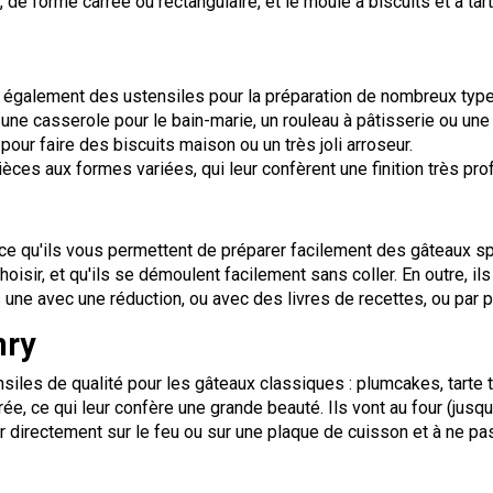
de forme carrée ou rectangulaire, et le moule à biscuits et à tar
galement des ustensiles pour la préparation de nombreux types d
 une casserole pour le bain-marie, un rouleau à pâtisserie ou une 
ur faire des biscuits maison ou un très joli arroseur.
es aux formes variées, qui leur confèrent une finition très pro
e qu'ils vous permettent de préparer facilement des gâteaux spect
ir, et qu'ils se démoulent facilement sans coller. En outre, ils
une avec une réduction, ou avec des livres de recettes, ou par p
nry
s de qualité pour les gâteaux classiques : plumcakes, tarte tatin,
rée, ce qui leur confère une grande beauté. Ils vont au four (jusq
r directement sur le feu ou sur une plaque de cuisson et à ne pas 