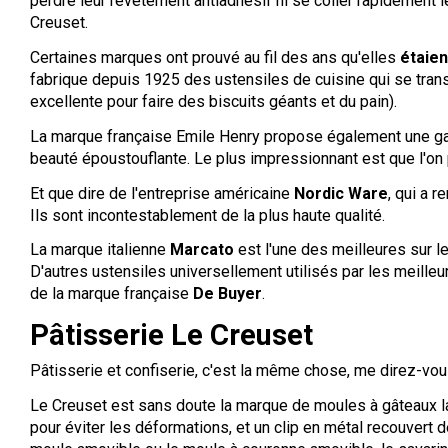
perdre leur revêtement antiadhésif ni se coller rapidement
Creuset.
Certaines marques ont prouvé au fil des ans qu'elles
étaien
fabrique depuis 1925 des ustensiles de cuisine qui se transm
excellente pour faire des biscuits géants et du pain).
La marque française Emile Henry propose également une 
beauté époustouflante. Le plus impressionnant est que l'on 
Et que dire de l'entreprise américaine
Nordic Ware
, qui a 
Ils sont incontestablement de la plus haute qualité.
La marque italienne
Marcato
est l'une des meilleures sur le
D'autres ustensiles universellement utilisés par les meille
de la marque française
De Buyer
.
Pâtisserie Le Creuset
Pâtisserie et confiserie, c'est la même chose, me direz-vous.
Le Creuset est sans doute la marque de moules à gâteaux la
pour éviter les déformations, et un clip en métal recouvert d