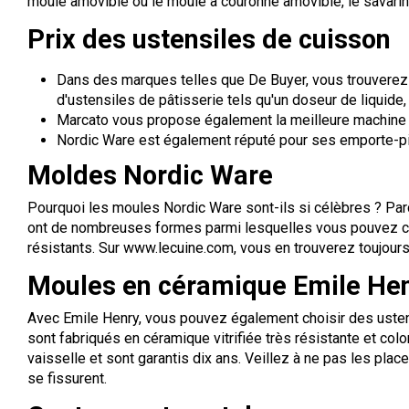
moule amovible ou le moule à couronne amovible, le savarin, 
Prix des ustensiles de cuisson
Dans des marques telles que De Buyer, vous trouverez é
d'ustensiles de pâtisserie tels qu'un doseur de liquide,
Marcato vous propose également la meilleure machine po
Nordic Ware est également réputé pour ses emporte-pièc
Moldes Nordic Ware
Pourquoi les moules Nordic Ware sont-ils si célèbres ? Parc
ont de nombreuses formes parmi lesquelles vous pouvez chois
résistants. Sur www.lecuine.com, vous en trouverez toujours 
Moules en céramique Emile He
Avec Emile Henry, vous pouvez également choisir des ustensile
sont fabriqués en céramique vitrifiée très résistante et colo
vaisselle et sont garantis dix ans. Veillez à ne pas les place
se fissurent.