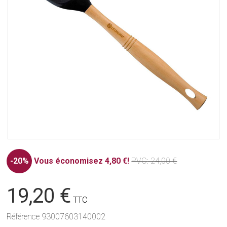
-20%
Vous économisez 4,80 €!
PVC
: 24,00 €
19,20 €
TTC
Référence
93007603140002