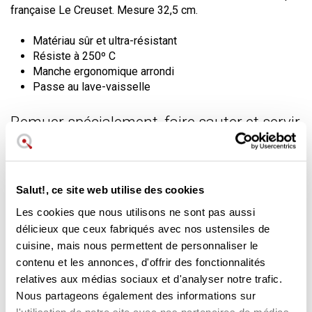
française Le Creuset. Mesure 32,5 cm.
Matériau sûr et ultra-résistant
Résiste à 250º C
Manche ergonomique arrondi
Passe au lave-vaisselle
Remuer spécialement, faire sauter et servir
La cuillère-spatule sert à
défaire les ingrédients, à
remuer, à sauter et à servir
. Comme toute spatule, elle
peut également être utilisée pour retourner les aliments,
enlever les débris collés, mélanger les ingrédients,
Salut!, ce site web utilise des cookies
fouetter, faire sauter, sauter et frire.
Les cookies que nous utilisons ne sont pas aussi
délicieux que ceux fabriqués avec nos ustensiles de
Cette
élégante spatule française
est dotée d'une tête en
silicone de haute qualité, de la couleur de votre choix, et
cuisine, mais nous permettent de personnaliser le
d'une forme concave qui fait office de cuillère. Et un manche
contenu et les annonces, d'offrir des fonctionnalités
en bois doux et arrondi pour une prise en main confortable
relatives aux médias sociaux et d'analyser notre trafic.
sans se brûler. Des matériaux très résistants pour de
Nous partageons également des informations sur
nombreuses années
d'utilisation.
l'utilisation de notre site avec nos partenaires de médias