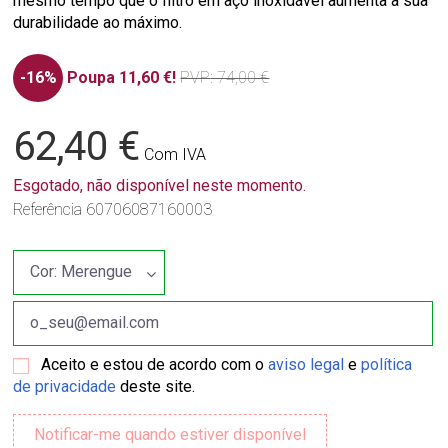
mesmo tempo que o filtro em aço inoxidável aumenta a sua
durabilidade ao máximo.
-16%
Poupa 11,60 €!
PVP
: 74,00 €
62,40 €
Com IVA
Esgotado, não disponível neste momento.
Referência
60706087160003
Aceito e estou de acordo com o
aviso legal
e
política
de privacidade
deste site.