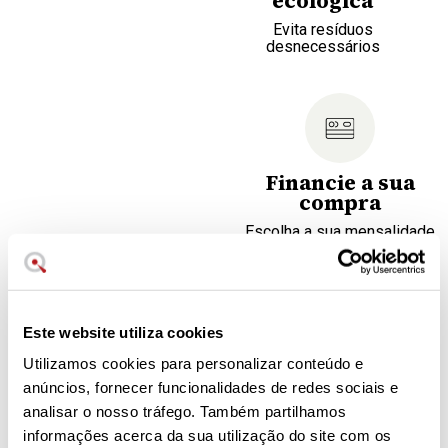
ecológica
Evita resíduos
desnecessários
Financie a sua
compra
Escolha a sua mensalidade
Cor Cereja
1 litro de capacidade
Este website utiliza cookies
Pega e filtro em aço inoxidável
Utilizamos cookies para personalizar conteúdo e
Fácil limpeza
anúncios, fornecer funcionalidades de redes sociais e
Resistente a pancadas e riscos
analisar o nosso tráfego. Também partilhamos
Generosa asa para manusear confortavelmente
informações acerca da sua utilização do site com os
Não utilizar diretamente sobre a fonte de calor