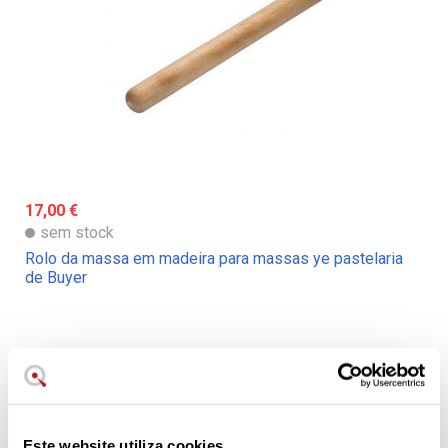
17,00 €
sem stock
Rolo da massa em madeira para massas ye pastelaria
de Buyer
Aproveita bem o carrinho de
compras?
Embalando a vácuo pode
poupar e evitar desperdícios
Este website utiliza cookies