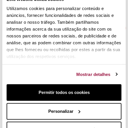
Utilizamos cookies para personalizar conteúdo e
anúncios, fornecer funcionalidades de redes sociais e
analisar o nosso tráfego. Também partilhamos
informações acerca da sua utilização do site com os
Gosta de cozinhar e de comer. Escolhe alimentos
nossos parceiros de redes sociais, de publicidade e de
de qualidade. Porque não os conserva embalando
análise, que as podem combinar com outras informações
a vácuo?
que lhes forneceu ou recolhidas por estes a partir da sua
utilização dos respetivos serviços.
Ver Foodsaver
Mostrar detalhes
Os 5 top vendas para pão e
Permitir todos os cookies
pastelaria
As melhores referências em artigos para pão e pastelaria
Personalizar
do mercado.