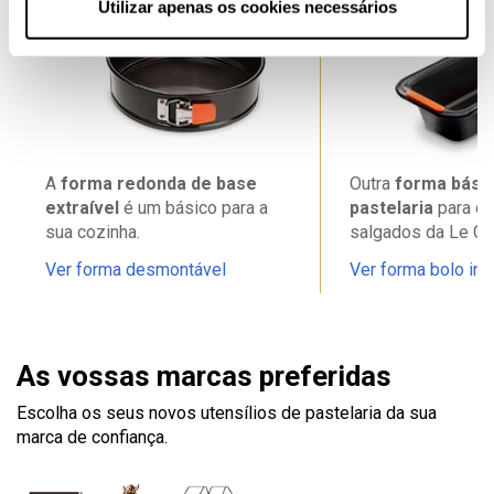
1
2
Utilizar apenas os cookies necessários
A
forma redonda de base
Outra
forma básic
extraível
é um básico para a
pastelaria
para d
sua cozinha.
salgados da Le Cr
Ver forma desmontável
Ver forma bolo ing
As vossas marcas preferidas
Escolha os seus novos utensílios de pastelaria da sua
marca de confiança.