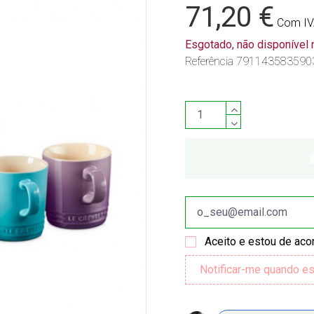
71,20 €
Com I
Esgotado, não disponível
Referência
791143583590
Aceito e estou de ac