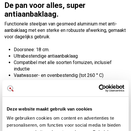
De pan voor alles, super
antiaanbaklaag.
Functionele steelpan van gesmeed aluminium met anti-
aanbaklaag met een sterke en robuuste afwerking, gemaakt
voor dagelijks gebruik.
Doorsnee: 18 cm.
Ultrabestendige antiaanbaklaag
Compatibel met alle soorten fornuizen, inclusief
inductie
Vaatwasser- en ovenbestendig (tot 260 ° C)
Le Creuset staat garant voor 2 keer
dagelijks gebruik gedurende 109
jaar
Deze website maakt gebruik van cookies
De steelpan van Le Creuset is een investering in kwaliteit
We gebruiken cookies om content en advertenties te
en een product voor het leven. Het is een ultrabestendige
personaliseren, om functies voor social media te bieden
steelpan die alle soorten dagelijks gebruik ondersteund: