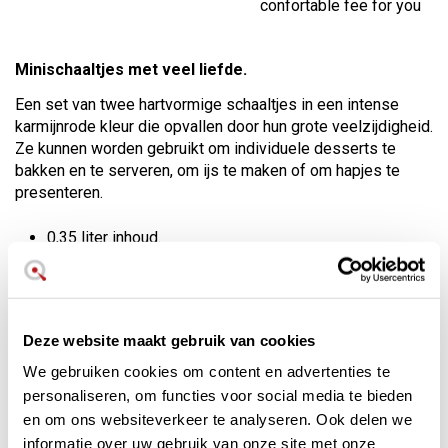
confortable fee for you
Minischaaltjes met veel liefde.
Een set van twee hartvormige schaaltjes in een intense
karmijnrode kleur die opvallen door hun grote veelzijdigheid.
Ze kunnen worden gebruikt om individuele desserts te
bakken en te serveren, om ijs te maken of om hapjes te
presenteren.
0,35 liter inhoud.
Geglazuurd aardewerk keramiek.
Krasbestendig.
Veilig voor oven, magnetron, grill en vriezer.
Ze kunnen in de vaatwasser worden gereinigd.
Deze website maakt gebruik van cookies
10 jaar garantie.
We gebruiken cookies om content en advertenties te
Le Creuset schaaltjes kunnen gebruikt worden op de grill, in
personaliseren, om functies voor social media te bieden
de oven, in de magnetron en ze kunnen in de koelkast en
en om ons websiteverkeer te analyseren. Ook delen we
vriezer.
informatie over uw gebruik van onze site met onze