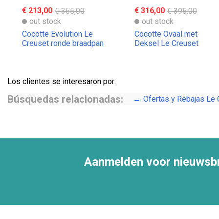
€ 213,00
€ 355,00
€ 316,00
€ 395,00
out stock
out stock
Cocotte Evolution Le
Cocotte Ovaal met
Creuset ronde braadpan
Deksel Le Creuset
Evolution
Los clientes se interesaron por:
Búsquedas relacionadas:
Ofertas y Rebajas Le 
Aanmelden voor nieuwsbr