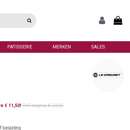
PATISSERIE
MERKEN
SALES
e € 11,50!
PVP
original
: € 23,00
f belasting