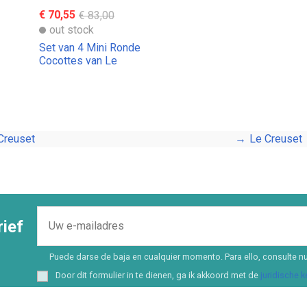
€ 70,55
€ 83,00
out stock
Set van 4 Mini Ronde
Cocottes van Le
Creuset
Creuset
Le Creuset
ief
Puede darse de baja en cualquier momento. Para ello, consulte nu
Door dit formulier in te dienen, ga ik akkoord met de
juridische 