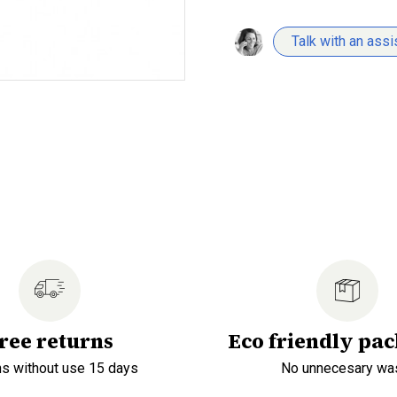
Talk with an assi
ree returns
Eco friendly pa
ns without use 15 days
No unnecesary wa