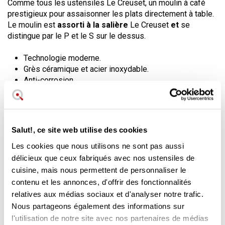
Comme tous les ustensiles Le Creuset, un moulin à café
prestigieux pour assaisonner les plats directement à table.
Le moulin est
assorti à la salière
Le Creuset
et
se
distingue par le P et le S sur le dessus.
Technologie moderne.
Grès céramique et acier inoxydable.
Anti-corrosion.
Garantie de 10 ans.
Le moulin à poivre Le Creuset, couleur cerise, est un grand
classique adapté au goût du jour,
en céramique grès
Salut!, ce site web utilise des cookies
résistante
. Il est idéal pour ajouter chaque jour à vos plats
Les cookies que nous utilisons ne sont pas aussi
un poivre fraîchement moulu, plein d'arôme. Il a une forme
délicieux que ceux fabriqués avec nos ustensiles de
classique en céramique grésée et un long corps en
cuisine, mais nous permettent de personnaliser le
plastique ABS résistant.
Roue en acier inoxydable
.
contenu et les annonces, d'offrir des fonctionnalités
Il s'utilise comme tous les moulins en le tenant d'une main
relatives aux médias sociaux et d'analyser notre trafic.
et en tournant la partie supérieure dans le sens des
Nous partageons également des informations sur
aiguilles d'une montre avec l'autre. En dévissant la partie
l'utilisation de notre site avec nos partenaires de médias
métallique supérieure (avec le P), la tête du moulin peut