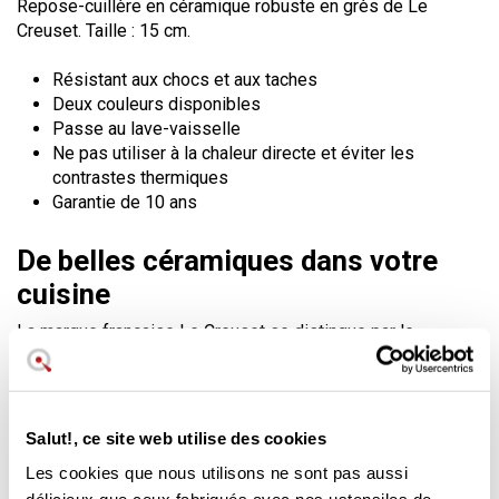
Repose-cuillère en céramique robuste en grès de Le
Creuset. Taille : 15 cm.
Résistant aux chocs et aux taches
Deux couleurs disponibles
Passe au lave-vaisselle
Ne pas utiliser à la chaleur directe et éviter les
contrastes thermiques
Garantie de 10 ans
De belles céramiques dans votre
cuisine
La marque française Le Creuset se distingue par le
glamour de ses ustensiles
. Outre ses excellents produits
pour la cuisine, Le Creuset propose également des
accessoires pour vous aider dans votre vie quotidienne et
donner à votre espace une touche personnelle et assortie.
Salut!, ce site web utilise des cookies
Ce repose-cuillère est fabriqué dans le même matériau et
Les cookies que nous utilisons ne sont pas aussi
la même couleur que le pot à spatules Le Creuset ou le pot