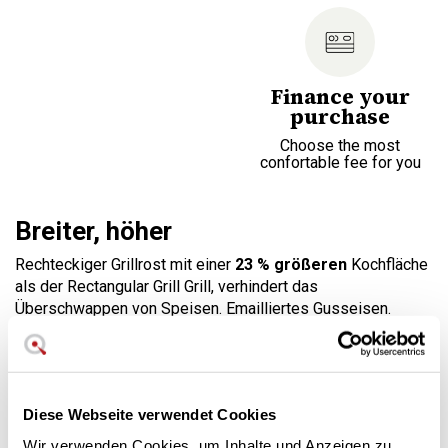
Finance your
purchase
Choose the most
confortable fee for you
Breiter, höher
Rechteckiger Grillrost mit einer
23 % größeren
Kochfläche
als der Rectangular Grill Grill, verhindert das
Überschwappen von Speisen. Emailliertes Gusseisen.
Maße 39 x 27 cm (mit Griffen) / 6 Personen.
Langlebiges emailliertes Gusseisen
Geeignet für Induktion, Grill und Backofen
Diese Webseite verwendet Cookies
Spülmaschinenfest
Le Creuset
Lebenslange Garantie
Wir verwenden Cookies, um Inhalte und Anzeigen zu