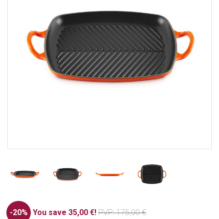
-20%
You save 35,00 €!
PVP
: 175,00 €