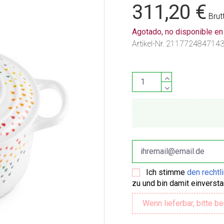
311,20 €
Brut
Agotado, no disponible e
Artikel-Nr.
211772484714
Ich stimme
den rechtl
zu und bin damit einverst