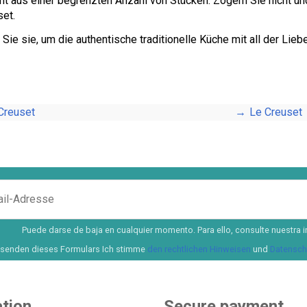
eht aus einer begrenzten Anzahl von Stücken. Zögern Sie nicht un
set.
Sie sie, um die authentische traditionelle Küche mit all der Li
Creuset
Le Creuset
Puede darse de baja en cualquier momento. Para ello, consulte nuestra i
senden dieses Formulars Ich stimme
den rechtlichen Hinweisen
und
Datenschu
tion
Secure payment