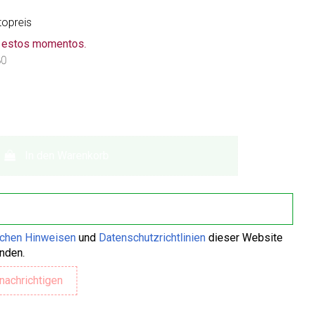
topreis
n estos momentos.
30
In den Warenkorb
ichen Hinweisen
und
Datenschutzrichtlinien
dieser Website
anden.