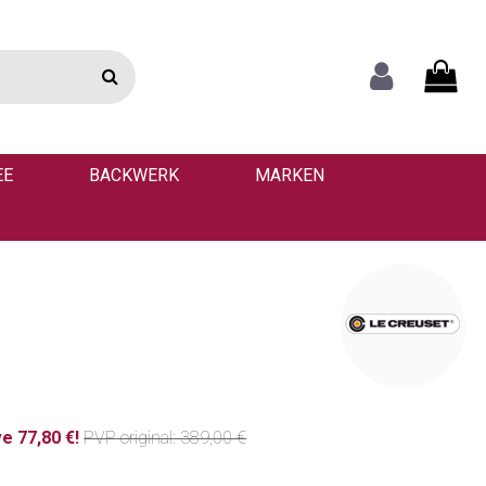
EE
BACKWERK
MARKEN
e 77,80 €!
PVP
original
: 389,00 €