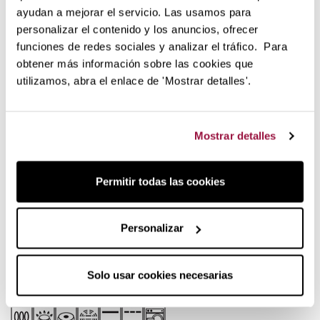
Manico ergonomico
ayudan a mejorar el servicio. Las usamos para
Indicatore di capacità all'interno Coperchio
personalizar el contenido y los anuncios, ofrecer
perfettamente aderente
funciones de redes sociales y analizar el tráfico. Para
Resistente fino a 260 °C.
obtener más información sobre las cookies que
Utilizzatela per
tutti i tipi di preparazioni
: riso, salse,
utilizamos, abra el enlace de 'Mostrar detalles'.
marmellate, curry, soffritti, braciate, stufati, fritture, arrosti...
Garanzia
a vita
del produttore.
Mostrar detalles
Adatto a tutti i tipi di cucine e lavastoviglie.
Permitir todas las cookies
Personalizar
Solo usar cookies necesarias