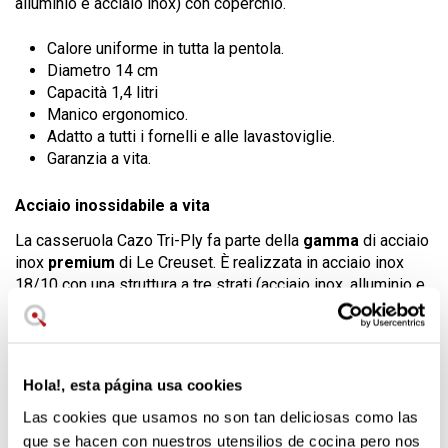
alluminio e acciaio inox) con coperchio.
Calore uniforme in tutta la pentola.
Diametro 14 cm
Capacità 1,4 litri
Manico ergonomico.
Adatto a tutti i fornelli e alle lavastoviglie.
Garanzia a vita.
Acciaio inossidabile a vita
La casseruola Cazo Tri-Ply fa parte della
gamma
di acciaio
inox
premium
di Le Creuset. È realizzata in acciaio inox
18/10 con una struttura a tre strati (acciaio inox, alluminio e
acciaio inox), in modo che il calore si diffonda
uniformemente in tutta la pentola per risultati di cottura
eccellenti.
È progettata con grande
attenzione ai dettagli
, come ad
Hola!, esta página usa cookies
esempio:
Las cookies que usamos no son tan deliciosas como las
que se hacen con nuestros utensilios de cocina pero nos