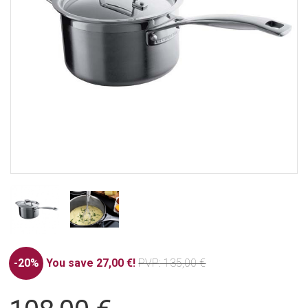
-20%
You save 27,00 €!
PVP
: 135,00 €