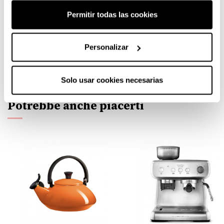
usurarsi ed è resistente agli urti e ai graffi.
Permitir todas las cookies
Set di lattiere e zuccheriere Le Creuset
Personalizar
Verified reviews
of customers who bought this product.
Solo usar cookies necesarias
Potrebbe anche piacerti