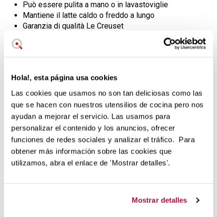
Può essere pulita a mano o in lavastoviglie
Mantiene il latte caldo o freddo a lungo
Garanzia di qualità Le Creuset
Un set ideale per completare il
vostro rito del caffè o del tè con
tutta la tradizione di Le Creuset.
Hola!, esta página usa cookies
Las cookies que usamos no son tan deliciosas como las
La lattiera da 350 ml è dotata di un beccuccio per versare
que se hacen con nuestros utensilios de cocina pero nos
senza sgocciolare e in modo pulito
, mentre la
ayudan a mejorar el servicio. Las usamos para
zuccheriera con coperchio in ceramica copre perfettamente
personalizar el contenido y los anuncios, ofrecer
lo zucchero per evitare che si bagni.
funciones de redes sociales y analizar el tráfico. Para
Una delle proprietà della ceramica in gres che le è valsa il
obtener más información sobre las cookies que
riconoscimento internazionale è la
capacità di trattenere
utilizamos, abra el enlace de 'Mostrar detalles'.
la temperatura
. Che sia calda o fredda, la ceramica
garantisce il mantenimento della temperatura desiderata
molto più a lungo rispetto ad altri materiali.
Mostrar detalles
Il set è smaltato in ceramica stoneware color ciliegia.
Mantiene il suo tono e la sua lucentezza per anni senza