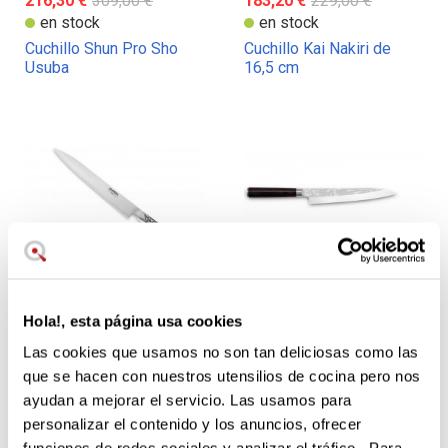
216,30 €
309,00 €
183,20 €
229,00 €
en stock
en stock
Cuchillo Shun Pro Sho
Cuchillo Kai Nakiri de
Usuba
16,5 cm
145,00 €
Hola!, esta página usa cookies
en stock
Las cookies que usamos no son tan deliciosas como las
Cuchillo Sashimi Global
que se hacen con nuestros utensilios de cocina pero nos
G47 de 25 cm. Serie G de
ayudan a mejorar el servicio. Las usamos para
Global Japón
personalizar el contenido y los anuncios, ofrecer