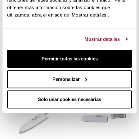
funciones de redes sociales y analizar el tráfico. Para
obtener más información sobre las cookies que
utilizamos, abra el enlace de 'Mostrar detalles'.
Mostrar detalles
205,00 €
175,00 €
Permitir todas las cookies
en stock
en stock
Cuchillo Kai Fileteador
Cuchillo Kai Fileteador
Hoja Estrecha de 22,5 cm
Flexible de 18 cm
Personalizar
Solo usar cookies necesarias