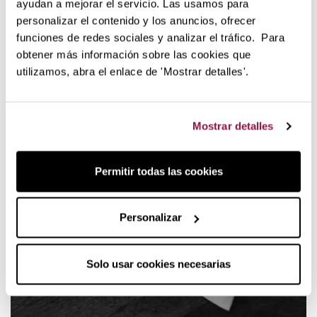
ayudan a mejorar el servicio. Las usamos para
Santoku Shun Premier
personalizar el contenido y los anuncios, ofrecer
Elige la medida de hoja entre 14 y 18 cm de largo.
funciones de redes sociales y analizar el tráfico. Para
obtener más información sobre las cookies que
Acero damasco 32 capas
utilizamos, abra el enlace de 'Mostrar detalles'.
Fabricado en Japón
Terminación manual
Presentación en caja de madera
Mostrar detalles
Un cuchillo japonés excelente
Permitir todas las cookies
Personalizar
Solo usar cookies necesarias