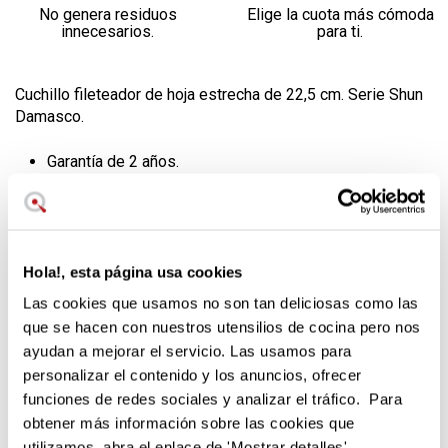
No genera residuos
Elige la cuota más cómoda
innecesarios.
para ti.
Cuchillo fileteador de hoja estrecha de 22,5 cm. Serie Shun
Damasco.
Garantía de 2 años.
Siete días para cambiar de opinión.
Servicio postventa en nuestro teléfono de atención al
cliente.
Hola!, esta página usa cookies
Cuchillo fileteador para carne y pescado fabricando en
Japón y de 22,5 cm de hoja, mango de madera laminada de
Las cookies que usamos no son tan deliciosas como las
Pakka y acero inoxidable de damasco de 32 capas.
que se hacen con nuestros utensilios de cocina pero nos
ayudan a mejorar el servicio. Las usamos para
La capa interior está hecha de acero V-Gold-10, acero
personalizar el contenido y los anuncios, ofrecer
extremadamente duro, 1% carbono y 1,5% cobalto.
funciones de redes sociales y analizar el tráfico. Para
Resistentes a la corrosión y hoja de afilado
obtener más información sobre las cookies que
inigualable.
utilizamos, abra el enlace de 'Mostrar detalles'.