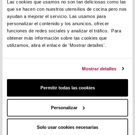
Las cookies que usamos no son tan deliciosas como las
producto lo puedes utilizar para todo tipo de aceites,
que se hacen con nuestros utensilios de cocina pero nos
vinagres y salsas que no sean espesas.
ayudan a mejorar el servicio. Las usamos para
Te la presentamos en el siguiente
personalizar el contenido y los anuncios, ofrecer
vídeo:
funciones de redes sociales y analizar el tráfico. Para
obtener más información sobre las cookies que
Para facilitar la demostración se ha elegido el modelo de 1
utilizamos, abra el enlace de 'Mostrar detalles'.
litro de capacidad. El modelo que tenemos a la venta es de
350ml.
Mostrar detalles
Permitir todas las cookies
Personalizar
Solo usar cookies necesarias