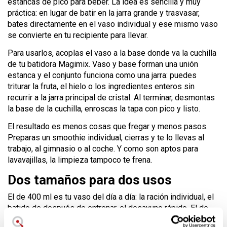
estancas de pico para beber. La idea es sencilla y muy
práctica: en lugar de batir en la jarra grande y trasvasar,
bates directamente en el vaso individual y ese mismo vaso
se convierte en tu recipiente para llevar.
Para usarlos, acoplas el vaso a la base donde va la cuchilla
de tu batidora Magimix. Vaso y base forman una unión
estanca y el conjunto funciona como una jarra: puedes
triturar la fruta, el hielo o los ingredientes enteros sin
recurrir a la jarra principal de cristal. Al terminar, desmontas
la base de la cuchilla, enroscas la tapa con pico y listo.
El resultado es menos cosas que fregar y menos pasos.
Preparas un smoothie individual, cierras y te lo llevas al
trabajo, al gimnasio o al coche. Y como son aptos para
lavavajillas, la limpieza tampoco te frena.
Dos tamaños para dos usos
El de 400 ml es tu vaso del día a día: la ración individual, el
batido de después de entrenar, el desayuno rápido. El de
700 ml entra cuando quieres más cantidad o compartes.