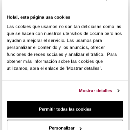
Tener los dos evita el clásico "monto la jarra grande para un
solo vaso".
Hola!, esta página usa cookies
Y no son solo para smoothies.
Cuando necesitas batir
cantidades pequeñas —una marinada, una salsa, un
Las cookies que usamos no son tan deliciosas como las
aliño—
el vaso individual te resuelve sin tener que montar y
que se hacen con nuestros utensilios de cocina pero nos
lavar la jarra grande. Es lo que más valoran quienes ya los
ayudan a mejorar el servicio. Las usamos para
usan: la versatilidad para lo pequeño.
personalizar el contenido y los anuncios, ofrecer
Tapa 100% estanca: pensada para
funciones de redes sociales y analizar el tráfico. Para
obtener más información sobre las cookies que
transportar
utilizamos, abra el enlace de 'Mostrar detalles'.
La tapa es 100% estanca (así lo confirma Magimix) y lleva
pico para beber directamente. Cierra a prueba de líquidos,
de modo que puedes llevarlos en el bolso o la mochila
Mostrar detalles
junto a tus enseres sin miedo a que gotee o se abra por
accidente.
Permitir todas las cookies
Personalizar