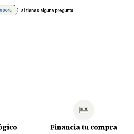
sesora
si tienes alguna pregunta.
ógico
Financia tu compra