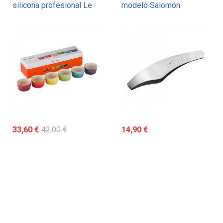
silicona profesional Le
modelo Salomón
Creuset
33,60 €
42,00 €
14,90 €
sin stock
sin stock
Set 6 mini ramekines
Pinzas para pescado de
Arcoiris Le Creuset
acero Inoxidable Samura