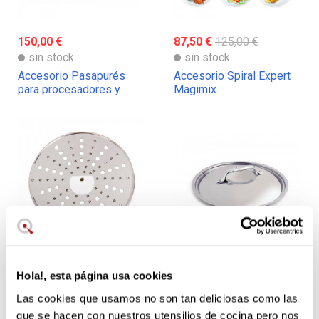
150,00 €
87,50 €
125,00 €
sin stock
sin stock
Accesorio Pasapurés
Accesorio Spiral Expert
para procesadores y
Magimix
robot Magimix
21,00 €
30,00 €
54,64 €
63,90 €
Hola!, esta página usa cookies
sin stock
sin stock
Las cookies que usamos no son tan deliciosas como las
Disco rallador de queso
Tapa de acero serie
Parmesano Magimix
Affinity de De Buyer
que se hacen con nuestros utensilios de cocina pero nos