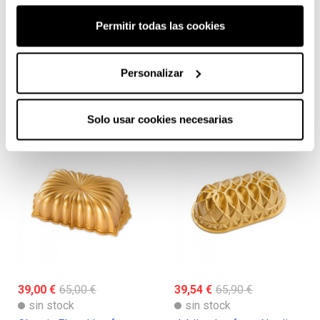
Permitir todas las cookies
47,46 €
79,10 €
47,46 €
79,10 €
Personalizar
sin stock
sin stock
Molde anniversary bundt
Cut Crystal Bundt Pan
cake Nordic Ware dorado
Nordic Ware
Solo usar cookies necesarias
39,00 €
65,00 €
39,54 €
65,90 €
sin stock
sin stock