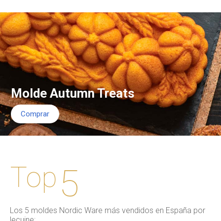
Molde Autumn Treats
Comprar
Top
5
Los 5 moldes Nordic Ware más vendidos en España por
lecuine: