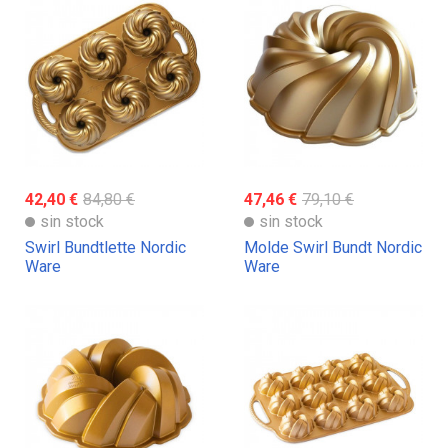
42,40 €
84,80 €
47,46 €
79,10 €
sin stock
sin stock
Swirl Bundtlette Nordic
Molde Swirl Bundt Nordic
Ware
Ware