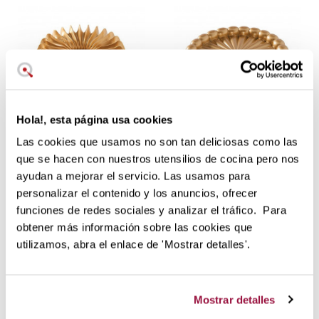
Hola!, esta página usa cookies
Las cookies que usamos no son tan deliciosas como las
47,46 €
79,10 €
39,54 €
65,90 €
que se hacen con nuestros utensilios de cocina pero nos
sin stock
sin stock
ayudan a mejorar el servicio. Las usamos para
Molde Brilliance Bundt de
Molde Charlotte Cake
personalizar el contenido y los anuncios, ofrecer
Nordic Ware
Pan de Nordic Ware
funciones de redes sociales y analizar el tráfico. Para
obtener más información sobre las cookies que
utilizamos, abra el enlace de 'Mostrar detalles'.
Mostrar detalles