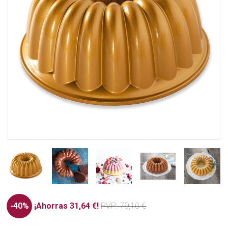
-40%
¡Ahorras 31,64 €!
PVP
: 79,10 €