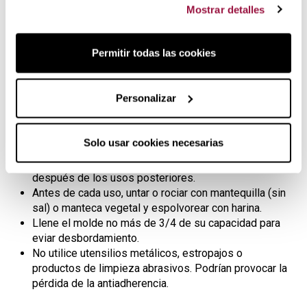
para regalar.
Mostrar detalles
Los moldes de Nordic Ware son de
altísima calidad
y
súper
antiadherentes
que permiten la
rápida extracción
Permitir todas las cookies
del bizcocho
sin que se rompa. Su color y material reflecta
el calor por toda la superfície garantizando un dorado
uniforme. Gracias a su antiadherencia, son muy fáciles y
Personalizar
cómodos de limpiar.
Instrucciones de uso y cuidados:
Solo usar cookies necesarias
Lavar con agua caliente y jabón antes del primer uso y
después de los usos posteriores.
Antes de cada uso, untar o rociar con mantequilla (sin
sal) o manteca vegetal y espolvorear con harina.
Llene el molde no más de 3/4 de su capacidad para
eviar desbordamiento.
No utilice utensilios metálicos, estropajos o
productos de limpieza abrasivos. Podrían provocar la
pérdida de la antiadherencia.