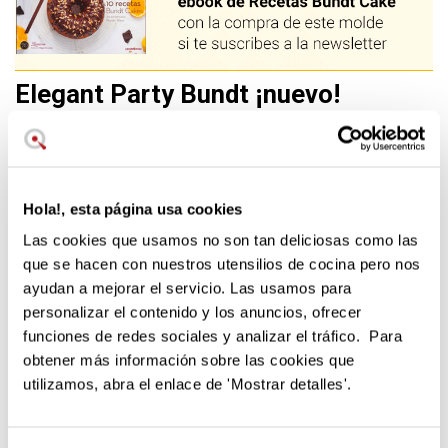
Elegant Party Bundt ¡nuevo!
El
nuevo molde Nordic Ware Elegant Party Bundt
gusta
a todos por sus formas elegantes y redondeadas y te
garantiza un horneado y desmolde perfectos
Hola!, esta página usa cookies
Para 10 raciones
23 cm. diámetro, 10,5 cm. altura
Las cookies que usamos no son tan deliciosas como las
Dorado uniforme garantizado
que se hacen con nuestros utensilios de cocina pero nos
Formas simétricas perfectamente equilibradas
ayudan a mejorar el servicio. Las usamos para
Colección Platinum Nordic Ware
personalizar el contenido y los anuncios, ofrecer
funciones de redes sociales y analizar el tráfico. Para
Las formas del nuevo Elegant Party son sencillas,
obtener más información sobre las cookies que
redondeadas, y por ello mismo gusta a todo el mundo. El
utilizamos, abra el enlace de 'Mostrar detalles'.
molde pertenece a la colección Platinum y por ello tiene
garantía de por vida de Nordic Ware. Este molde es
perfecto para iniciarse en el mundo de los Bundt Cakes o