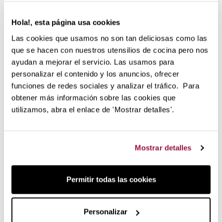
Para 8/10 raciones.
Dorado uniforme garantizado.
Hola!, esta página usa cookies
Formas perfectamente equilibradas.
Garantía de 2 años.
Las cookies que usamos no son tan deliciosas como las
Siete días para cambiar de opinión.
que se hacen con nuestros utensilios de cocina pero nos
Servicio postventa en nuestro teléfono de atención al
ayudan a mejorar el servicio. Las usamos para
cliente.
personalizar el contenido y los anuncios, ofrecer
funciones de redes sociales y analizar el tráfico. Para
Los moldes de Nordic Ware son de
altísima calidad
y
obtener más información sobre las cookies que
súper
antiadherentes
que permiten la
rápida extracción
utilizamos, abra el enlace de 'Mostrar detalles'.
del bizcocho
sin que se rompa. Su color y material reflecta
el calor por toda la superfície garantizando un dorado
uniforme. Gracias a su antiadherencia, son muy fáciles y
cómodos de limpiar.
Mostrar detalles
Instrucciones de uso y cuidados:
Permitir todas las cookies
Lavar con agua caliente y jabón antes del primer uso y
después de los usos posteriores.
Antes de cada uso, untar o rociar con mantequilla (sin
Personalizar
sal) o manteca vegetal y espolvorear con harina.