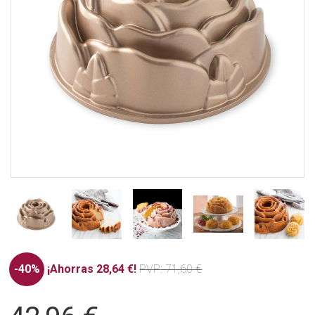
-40%
¡Ahorras 28,64 €!
PVP
: 71,60 €