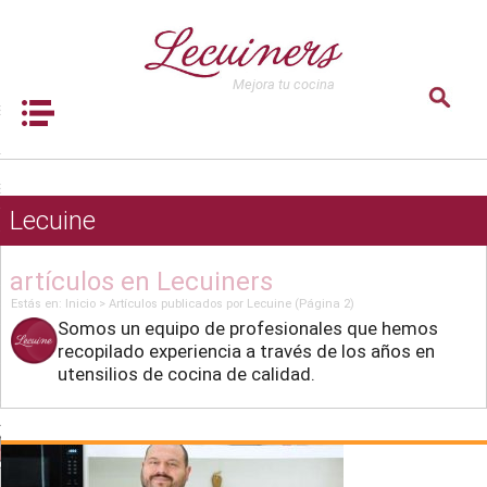
lver
Mejora tu cocina
dos
Book Navigation
S
LEGIR
S
Lecuine
 TU COCINA
 DE RECETAS GRATIS
artículos en Lecuiners
XPERT
Estás en:
Inicio
>
Artículos publicados por Lecuine
(Página 2)
Somos un equipo de profesionales que hemos
recopilado experiencia a través de los años en
utensilios de cocina de calidad.
is robots de cocina
Comparativa
mejor
robot de cocina
2026