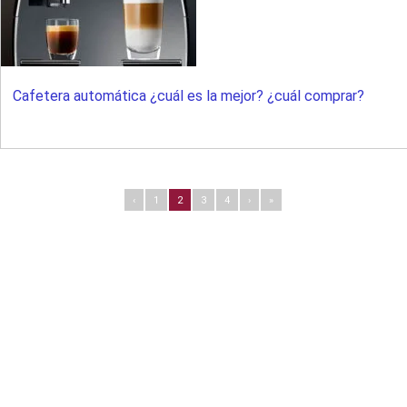
Cafetera automática ¿cuál es la mejor? ¿cuál comprar?
‹
1
2
3
4
›
»