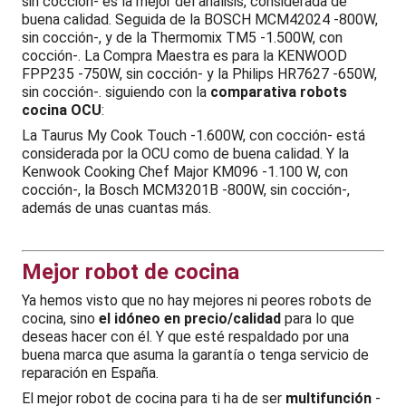
sin cocción- es la mejor del análisis, considerada de
buena calidad. Seguida de la BOSCH MCM42024 -800W,
sin cocción-, y de la Thermomix TM5 -1.500W, con
cocción-. La Compra Maestra es para la KENWOOD
FPP235 -750W, sin cocción- y la Philips HR7627 -650W,
sin cocción-. siguiendo con la
comparativa robots
cocina OCU
:
La Taurus My Cook Touch -1.600W, con cocción- está
considerada por la OCU como de buena calidad. Y la
Kenwook Cooking Chef Major KM096 -1.100 W, con
cocción-, la Bosch MCM3201B -800W, sin cocción-,
además de unas cuantas más.
Mejor robot de cocina
Ya hemos visto que no hay mejores ni peores robots de
cocina, sino
el idóneo en precio/calidad
para lo que
deseas hacer con él. Y que esté respaldado por una
buena marca que asuma la garantía o tenga servicio de
reparación en España.
El mejor robot de cocina para ti ha de ser
multifunción
-