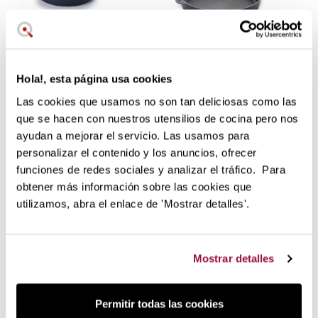
97,65 €
108,50 €
325,22 €
361,35 €
en stock
sin stock
Hola!, esta página usa cookies
Sartén Woll Eco Logic
Pack 3 Sartenes Eco
Las cookies que usamos no son tan deliciosas como las
QXR
Logic QXR Woll
que se hacen con nuestros utensilios de cocina pero nos
ayudan a mejorar el servicio. Las usamos para
personalizar el contenido y los anuncios, ofrecer
funciones de redes sociales y analizar el tráfico. Para
obtener más información sobre las cookies que
utilizamos, abra el enlace de 'Mostrar detalles'.
Mostrar detalles
132,55 €
147,20 €
en stock
en stock
Permitir todas las cookies