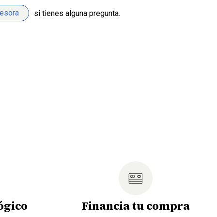
sesora
si tienes alguna pregunta.
ógico
Financia tu compra