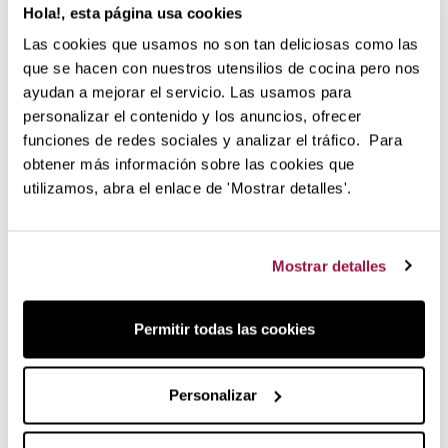
Hola!, esta página usa cookies
Las cookies que usamos no son tan deliciosas como las
que se hacen con nuestros utensilios de cocina pero nos
ayudan a mejorar el servicio. Las usamos para
64,90 €
108,01 €
119,00 €
personalizar el contenido y los anuncios, ofrecer
sin stock
sin stock
funciones de redes sociales y analizar el tráfico. Para
Cazo antiadherente con
Cazo fondue de hierro
tapa NeverStick2
fundido Le Creuset
obtener más información sobre las cookies que
Eaziglide
utilizamos, abra el enlace de 'Mostrar detalles'.
Mostrar detalles
Permitir todas las cookies
Personalizar
27,95 €
76,05 €
sin stock
sin stock