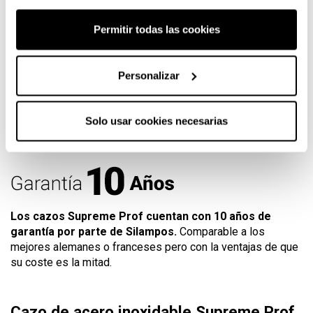
y un diseño de mango hueco que reduce el efecto
calor, permitiendo un manejo cómodo y seguro.
Permitir todas las cookies
Garantía 10 años de Silampos
Buscamos ofrecerte un cazo premium con un precio medio
Personalizar
y lo encontramos aquí. La marca portuguesa Silampos
fabrica y vende para otras marcas este mismo cazo (con
cambios en el mango y tapa) y su precio de venta es de 2,5
Solo usar cookies necesarias
a 3 veces el de Silampos. Por eso la buscamos y traemos
para ti, a un clic de tu cocina.
Los cazos Supreme Prof cuentan con 10 años de
garantía por parte de Silampos.
Comparable a los
mejores alemanes o franceses pero con la ventajas de que
su coste es la mitad.
Cazo de acero inoxidable Supreme Prof