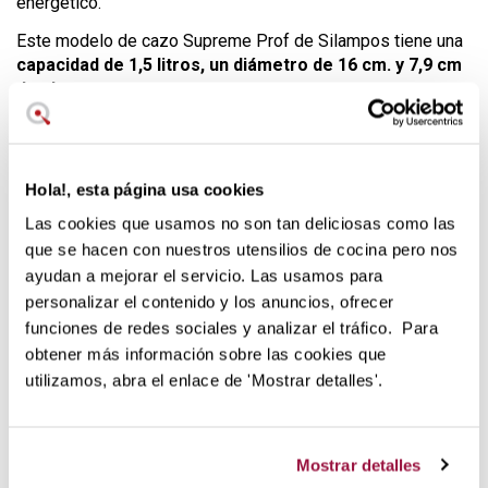
energético.
Este modelo de cazo Supreme Prof de Silampos tiene una
capacidad de 1,5 litros, un diámetro de 16 cm. y 7,9 cm
de altura.
Características de este cazo:
Diseño Moderno:
Este cazo es un complemento
Hola!, esta página usa cookies
perfecto para tu cocina, con un diseño funcional y
Las cookies que usamos no son tan deliciosas como las
elegante.
que se hacen con nuestros utensilios de cocina pero nos
Tecnología Multidisc de Silampos
: Combinación de
ayudan a mejorar el servicio. Las usamos para
acero inoxidable y aluminio de alta calidad que
asegura una distribución homogénea del calor,
personalizar el contenido y los anuncios, ofrecer
permitiendo cocinar de manera más eficiente.
funciones de redes sociales y analizar el tráfico. Para
Tapa Ajustada
: La tapa de acero inoxidable se ajusta
obtener más información sobre las cookies que
perfectamente, evitando la pérdida de vapor y calor,
utilizamos, abra el enlace de 'Mostrar detalles'.
lo que mejora la eficiencia en la cocción y ayuda a
conservar el sabor, aroma y nutrientes de los
alimentos.
Mostrar detalles
Cocción Segura
: Cuenta con un asa auxiliar práctica