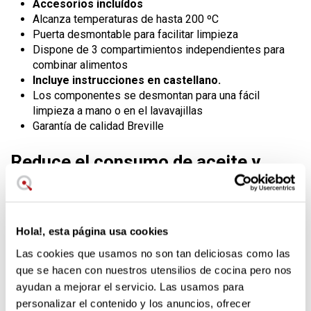
Accesorios incluídos
Alcanza temperaturas de hasta 200 ºC
Puerta desmontable para facilitar limpieza
Dispone de 3 compartimientos independientes para
combinar alimentos
Incluye instrucciones en castellano.
Los componentes se desmontan para una fácil
limpieza a mano o en el lavavajillas
Garantía de calidad Breville
Reduce el consumo de aceite y
grasas en un 99,5%. Comida casera
saludable y rica.
Breville presenta su modelo de freidora de aire con un
Hola!, esta página usa cookies
formato de gran capacidad y múltiples funciones en las que
Las cookies que usamos no son tan deliciosas como las
destaca su capacidad para funcionar como horno de calor
que se hacen con nuestros utensilios de cocina pero nos
halógeno. Esto te brinda un abanico de posibilidades para
ayudan a mejorar el servicio. Las usamos para
realizar todo tipo de platos caseros variados y saludables
para toda la familia.
personalizar el contenido y los anuncios, ofrecer