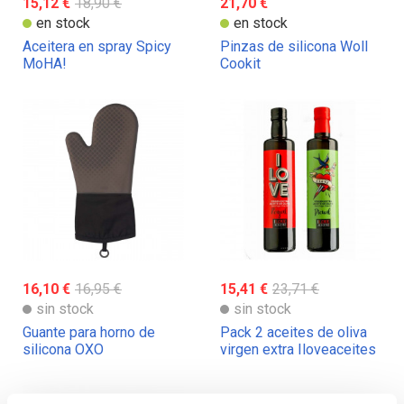
15,12 €
18,90 €
21,70 €
en stock
en stock
Aceitera en spray Spicy
Pinzas de silicona Woll
MoHA!
Cookit
16,10 €
16,95 €
15,41 €
23,71 €
sin stock
sin stock
Guante para horno de
Pack 2 aceites de oliva
silicona OXO
virgen extra Iloveaceites