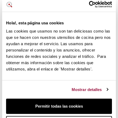
Hola!, esta página usa cookies
Las cookies que usamos no son tan deliciosas como las
que se hacen con nuestros utensilios de cocina pero nos
ayudan a mejorar el servicio. Las usamos para
17,05 €
17,95 €
personalizar el contenido y los anuncios, ofrecer
en stock
funciones de redes sociales y analizar el tráfico. Para
Pinzas de acero con
obtener más información sobre las cookies que
cabezales de silicona
utilizamos, abra el enlace de 'Mostrar detalles'.
OXO
Mostrar detalles
La mejor opción para comprar Freidoras de aire en
España
Permitir todas las cookies