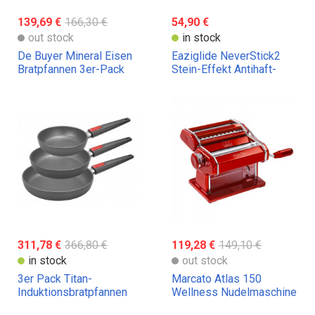
139,69 €
166,30 €
54,90 €
out stock
in stock
De Buyer Mineral Eisen
Eaziglide NeverStick2
Bratpfannen 3er-Pack
Stein-Effekt Antihaft-
Bratpfannen
311,78 €
366,80 €
119,28 €
149,10 €
in stock
out stock
3er Pack Titan-
Marcato Atlas 150
Induktionsbratpfannen
Wellness Nudelmaschine
Woll + Gratis-Geschenk