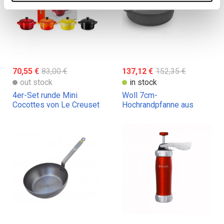
70,55 €
83,00 €
137,12 €
152,35 €
out stock
in stock
4er-Set runde Mini
Woll 7cm-
Cocottes von Le Creuset
Hochrandpfanne aus
Titanium. 20, 24 und 28
cm Durchmesser