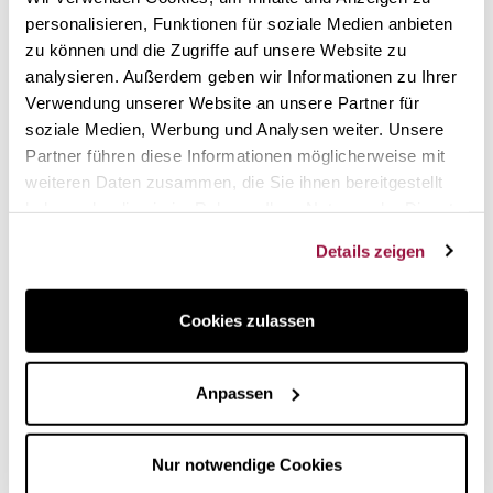
Woll Silikon
Soda-Kapseln für ISi-
personalisieren, Funktionen für soziale Medien anbieten
Pfannenschutz-Set, 3
Siphons
Teilig
zu können und die Zugriffe auf unsere Website zu
analysieren. Außerdem geben wir Informationen zu Ihrer
Verwendung unserer Website an unsere Partner für
soziale Medien, Werbung und Analysen weiter. Unsere
Partner führen diese Informationen möglicherweise mit
weiteren Daten zusammen, die Sie ihnen bereitgestellt
haben oder die sie im Rahmen Ihrer Nutzung der Dienste
gesammelt haben.
Details zeigen
11,95 €
1.300,00 €
Cookies zulassen
in stock
out stock
Lodge Silikon-
Cook Expert-Kochroboter
Schutzhandgriff
von Magimix
Anpassen
Nur notwendige Cookies