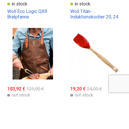
in stock
in stock
Woll Eco Logic QXR
Woll Titan-
Bratpfanne
Induktionskocher 20, 24
und 28 cm Durchmesser,
12 cm hoch
103,92 €
129,90 €
19,20 €
24,00 €
out stock
out stock
Vintage Crafted
Löffelspatel mit Silikon
Lederschürze
Le Creuset