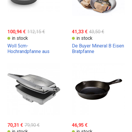
100,94 €
112,15 €
41,33 €
43,50 €
in stock
in stock
Woll 5cm-
De Buyer Mineral B Eisen
Hochrandpfanne aus
Bratpfanne
Titanium. 20, 24 und 28
und 32 cm Durchmesser
70,31 €
79,90 €
46,95 €
in stock
in stock