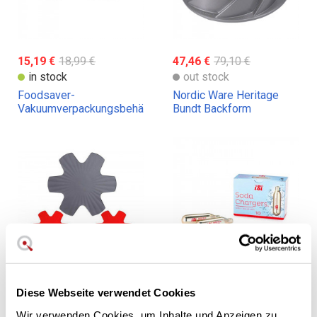
15,19 €
18,99 €
47,46 €
79,10 €
in stock
out stock
Foodsaver-
Nordic Ware Heritage
Vakuumverpackungsbehälter
Bundt Backform
23,35 €
9,90 €
Diese Webseite verwendet Cookies
in stock
out stock
Wir verwenden Cookies, um Inhalte und Anzeigen zu