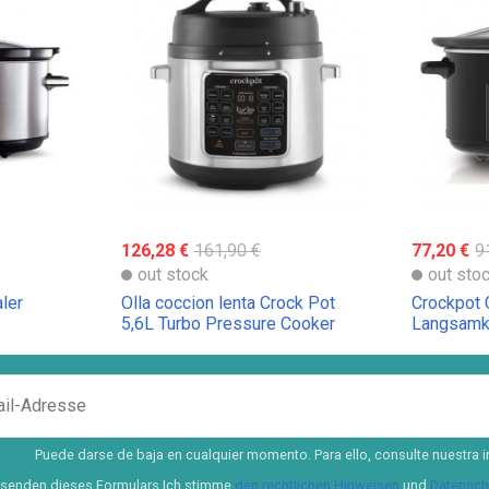
126,28 €
161,90 €
77,20 €
9
out stock
out sto
aler
Olla coccion lenta Crock Pot
Crockpot
5,6L Turbo Pressure Cooker
Langsamko
Puede darse de baja en cualquier momento. Para ello, consulte nuestra i
senden dieses Formulars Ich stimme
den rechtlichen Hinweisen
und
Datenschu