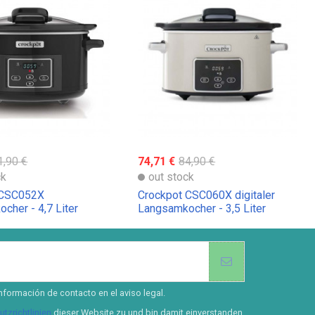
1,90 €
74,71 €
84,90 €
ck
out stock
 CSC052X
Crockpot CSC060X digitaler
cher - 4,7 Liter
Langsamkocher - 3,5 Liter
nformación de contacto en el aviso legal.
tzrichtlinien
dieser Website zu und bin damit einverstanden.