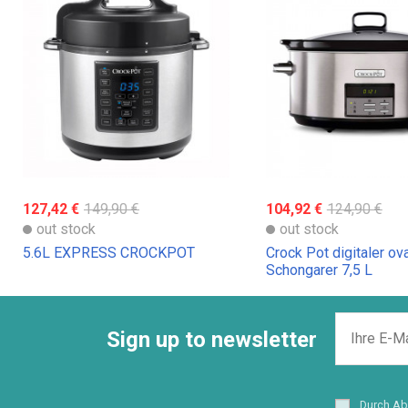
127,42 €
149,90 €
104,92 €
124,90 €
out stock
out stock
5.6L EXPRESS CROCKPOT
Crock Pot digitaler ov
Schongarer 7,5 L
Sign up to newsletter
Durch Ab