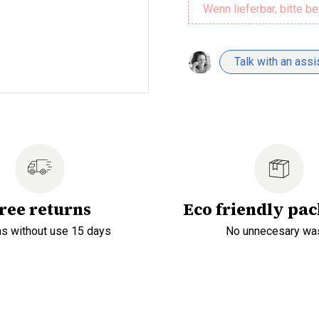
Talk with an assi
ree returns
Eco friendly pa
ns without use 15 days
No unnecesary wa