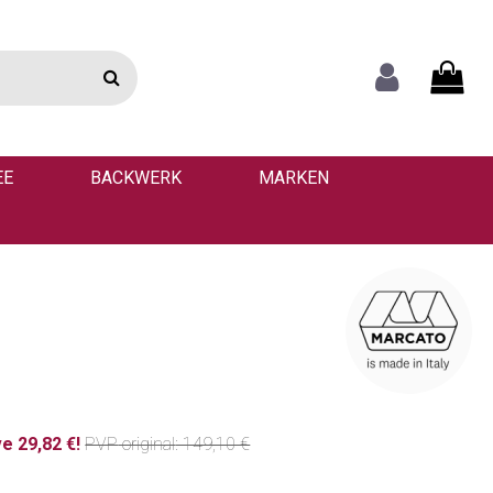
EE
BACKWERK
MARKEN
e 29,82 €!
PVP
original
: 149,10 €