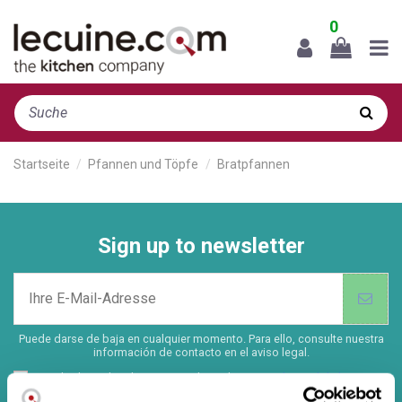
0
Startseite
Pfannen und Töpfe
Bratpfannen
Sign up to newsletter
Puede darse de baja en cualquier momento. Para ello, consulte nuestra
información de contacto en el aviso legal.
Durch Absenden dieses Formulars Ich stimme
den rechtlichen
Hinweisen
und
Datenschutzrichtlinien
dieser Website zu und bin damit