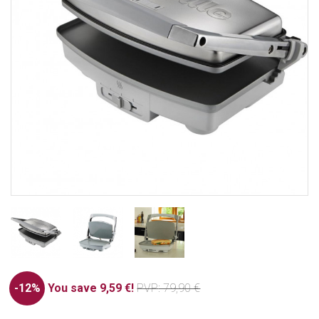
-12%
You save 9,59 €!
PVP
: 79,90 €