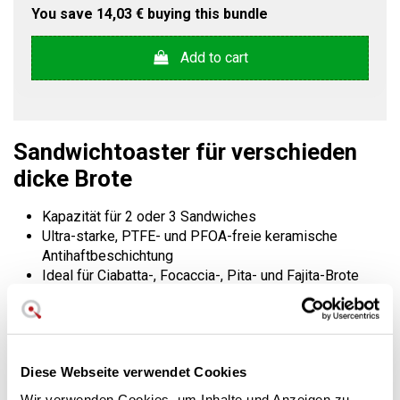
You save
14,03 €
buying this bundle
Add to cart
Sandwichtoaster für verschieden
dicke Brote
Kapazität für 2 oder 3 Sandwiches
Ultra-starke, PTFE- und PFOA-freie keramische
Antihaftbeschichtung
Ideal für Ciabatta-, Focaccia-, Pita- und Fajita-Brote
Edelstahlausführung
Variable Leistungssteuerung. 1000W. 31,0 x 28,1 cm.
1,9 kg.
Sehr leicht zu reinigen
Diese Webseite verwendet Cookies
Mit einem Scharnierdeckel passt dieser Sandwichtoaster
Wir verwenden Cookies, um Inhalte und Anzeigen zu