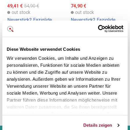
49,41 €
54,90 €
74,90 €
out stock
out stock
Neverstick2 Eaziglide
Neverstick2 Eaziglide
Antihaft-Kreppmaschine
Antihaft-Rotisserie
Diese Webseite verwendet Cookies
Wir verwenden Cookies, um Inhalte und Anzeigen zu
personalisieren, Funktionen für soziale Medien anbieten
zu können und die Zugriffe auf unsere Website zu
analysieren. Außerdem geben wir Informationen zu Ihrer
Verwendung unserer Website an unsere Partner für
soziale Medien, Werbung und Analysen weiter. Unsere
79,90 €
54,90 €
Partner führen diese Informationen möglicherweise mit
out stock
in stock
weiteren Daten zusammen, die Sie ihnen bereitgestellt
Neverstick2 Eaziglide
Eaziglide NeverStick2
haben oder die sie im Rahmen Ihrer Nutzung der Dienste
Antihaft-Grillpfanne
Stein-Effekt Antihaft-
gesammelt haben.
Bratpfannen
Details zeigen