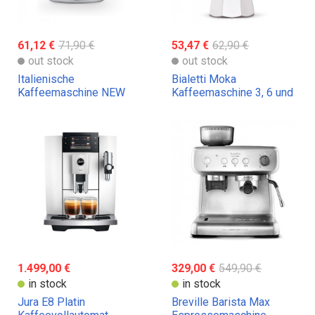
61,12 €
71,90 €
53,47 €
62,90 €
out stock
out stock
Italienische
Bialetti Moka
Kaffeemaschine NEW
Kaffeemaschine 3, 6 und
MOKA Induktion Bialetti
9 Tassen
1.499,00 €
329,00 €
549,90 €
in stock
in stock
Jura E8 Platin
Breville Barista Max