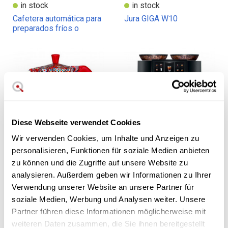
in stock
in stock
Cafetera automática para
Jura GIGA W10
preparados fríos o
calientes Jura Z10
Diese Webseite verwendet Cookies
Wir verwenden Cookies, um Inhalte und Anzeigen zu
personalisieren, Funktionen für soziale Medien anbieten
85,00 €
100,00 €
3.199,00 €
zu können und die Zugriffe auf unsere Website zu
out stock
in stock
analysieren. Außerdem geben wir Informationen zu Ihrer
Bialetti Dolce & Gabbana
Jura GIGA 10
Verwendung unserer Website an unsere Partner für
Kaffeemaschine
Kaffeemaschine
soziale Medien, Werbung und Analysen weiter. Unsere
Partner führen diese Informationen möglicherweise mit
weiteren Daten zusammen, die Sie ihnen bereitgestellt