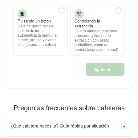
Pulsando un botón
Controlando la
extracción
Café de grano recién
molido de forma
Quiero manejar molienda,
automática: la máquina
prensado y tiempo de
muele, prensa y extrae
extracción con brazo
sola (superautomática)
portafiltros, como un
barista (espresso manual)
Siguiente →
Preguntas frecuentes sobre cafeteras
+
¿Qué cafetera necesito? Guía rápida por situación