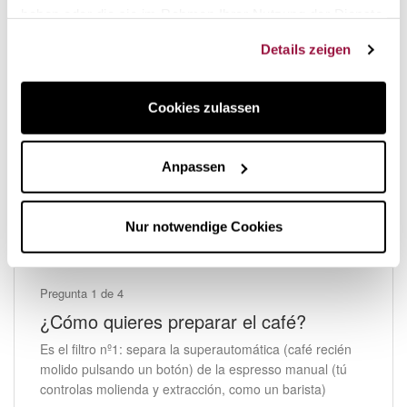
haben oder die sie im Rahmen Ihrer Nutzung der Dienste
gesammelt haben.
Details zeigen
Cookies zulassen
2.299,00 €
Anpassen
in stock
Jura J8 Doppel-
Kaffeemaschine
Nur notwendige Cookies
Pregunta 1 de 4
¿Cómo quieres preparar el café?
Es el filtro nº1: separa la superautomática (café recién
molido pulsando un botón) de la espresso manual (tú
controlas molienda y extracción, como un barista)