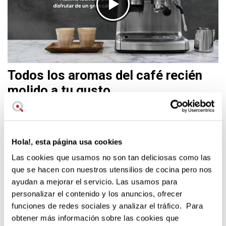
Todos los aromas del café recién
molido a tu gusto
Los amantes del café encontrarán en esta cafetera
espresso el verdadero placer del ritual completo. El
molinillo integrado en la máquina, que también es
desmontable, te ofrece hasta 30 posibilidades de ajuste
Hola!, esta página usa cookies
para que encuentres la molienda perfecta según el tipo de
Las cookies que usamos no son tan deliciosas como las
grano que quieras disfrutar.
que se hacen con nuestros utensilios de cocina pero nos
Con el dispensador de calor fabricado en acero inoxidable,
ayudan a mejorar el servicio. Las usamos para
podrás calentar leche o agua para infusiones de manera
personalizar el contenido y los anuncios, ofrecer
rápida y eficiente. Además, la cafetera expresso Breville
funciones de redes sociales y analizar el tráfico. Para
Barista Max viene con una aguja de limpieza para que
obtener más información sobre las cookies que
puedas tenerla siempre en perfectas condiciones.